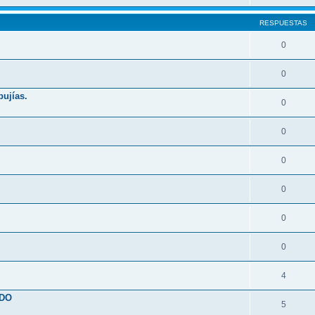
RESPUESTAS
0
0
bujías.
0
0
0
0
0
0
4
ADO
5