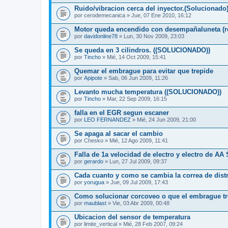
Ruido/vibracion cerca del inyector.(Solucionado
por
cerodemecanica
» Jue, 07 Ene 2010, 16:12
Motor queda encendido con desempañaluneta (re
por
davidonline78
» Lun, 30 Nov 2009, 23:03
Se queda en 3 cilindros. ((SOLUCIONADO))
por
Tincho
» Mié, 14 Oct 2009, 15:41
Quemar el embrague para evitar que trepide
por
Apipote
» Sab, 06 Jun 2009, 11:26
Levanto mucha temperatura ((SOLUCIONADO))
por
Tincho
» Mar, 22 Sep 2009, 16:15
falla en el EGR segun escaner
por
LEO FERNANDEZ
» Mié, 24 Jun 2009, 21:00
Se apaga al sacar el cambio
por
Chesko
» Mié, 12 Ago 2009, 11:41
Falla de 1a velocidad de electro y electro de
por
gerardo
» Lun, 27 Jul 2009, 09:37
Cada cuanto y como se cambia la correa de dist
por
yorugua
» Jue, 09 Jul 2009, 17:43
Como solucionar corcoveo o que el embrague tr
por
maublast
» Vie, 03 Abr 2009, 00:48
Ubicacion del sensor de temperatura
por
limite_vertical
» Mié, 28 Feb 2007, 09:24