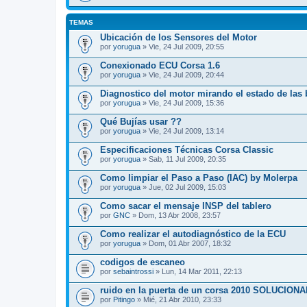
TEMAS
Ubicación de los Sensores del Motor
por
yorugua
» Vie, 24 Jul 2009, 20:55
Conexionado ECU Corsa 1.6
por
yorugua
» Vie, 24 Jul 2009, 20:44
Diagnostico del motor mirando el estado de las 
por
yorugua
» Vie, 24 Jul 2009, 15:36
Qué Bujías usar ??
por
yorugua
» Vie, 24 Jul 2009, 13:14
Especificaciones Técnicas Corsa Classic
por
yorugua
» Sab, 11 Jul 2009, 20:35
Como limpiar el Paso a Paso (IAC) by Molerpa
por
yorugua
» Jue, 02 Jul 2009, 15:03
Como sacar el mensaje INSP del tablero
por
GNC
» Dom, 13 Abr 2008, 23:57
Como realizar el autodiagnóstico de la ECU
por
yorugua
» Dom, 01 Abr 2007, 18:32
codigos de escaneo
por
sebaintrossi
» Lun, 14 Mar 2011, 22:13
ruido en la puerta de un corsa 2010 SOLUCION
por
Pitingo
» Mié, 21 Abr 2010, 23:33