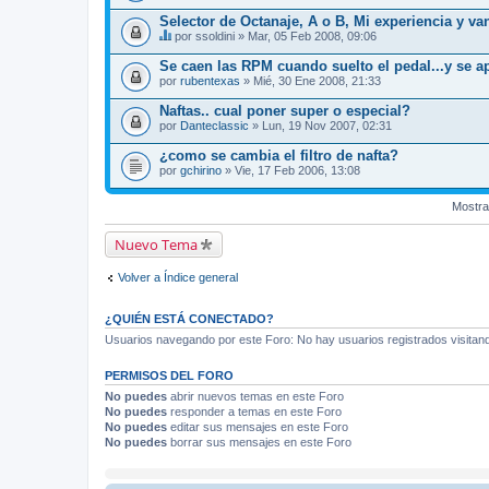
Selector de Octanaje, A o B, Mi experiencia y van..
por
ssoldini
» Mar, 05 Feb 2008, 09:06
E
s
Se caen las RPM cuando suelto el pedal...y se a
t
por
rubentexas
» Mié, 30 Ene 2008, 21:33
e
t
Naftas.. cual poner super o especial?
e
por
m
Danteclassic
» Lun, 19 Nov 2007, 02:31
a
t
¿como se cambia el filtro de nafta?
i
por
gchirino
» Vie, 17 Feb 2006, 13:08
e
n
e
Mostra
u
n
Nuevo Tema
a
e
n
Volver a Índice general
c
u
e
¿QUIÉN ESTÁ CONECTADO?
s
t
Usuarios navegando por este Foro: No hay usuarios registrados visitando
a
.
PERMISOS DEL FORO
No puedes
abrir nuevos temas en este Foro
No puedes
responder a temas en este Foro
No puedes
editar sus mensajes en este Foro
No puedes
borrar sus mensajes en este Foro