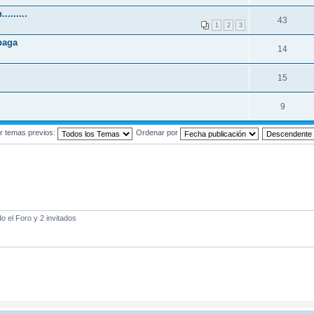
.......
43
1
2
3
paga
14
15
9
r temas previos:
Ordenar por
 el Foro y 2 invitados