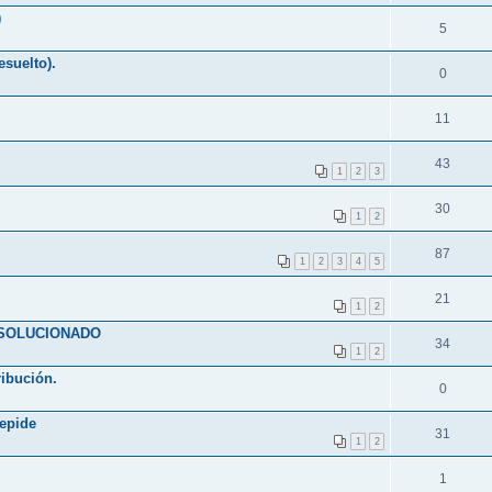
)
5
suelto).
0
11
43
1
2
3
30
1
2
87
1
2
3
4
5
21
1
2
 AA SOLUCIONADO
34
1
2
ribución.
0
epide
31
1
2
1