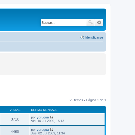
Identificarse
25 temas • Página
1
de
1
VISTAS
ÚLTIMO MENSAJE
por
yorugua
3716
V
Vie, 10 Jul 2009, 15:13
e
r
por
yorugua
ú
4465
V
Jue, 02 Jul 2009, 11:34
l