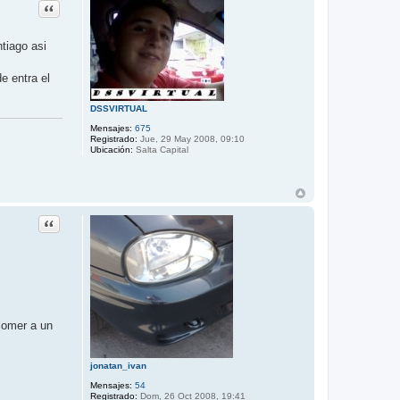
Citar
ntiago asi
e entra el
DSSVIRTUAL
Mensajes:
675
Registrado:
Jue, 29 May 2008, 09:10
Ubicación:
Salta Capital
Citar
comer a un
jonatan_ivan
Mensajes:
54
Registrado:
Dom, 26 Oct 2008, 19:41