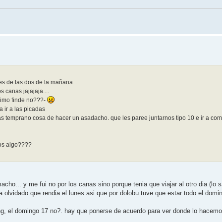
tes de las dos de la mañana...
 canas jajajaja....
oximo finde no???-
 ir a las picadas
as temprano cosa de hacer un asadacho. que les paree juntarnos tipo 10 e ir a com
mos algo????
... y me fui no por los canas sino porque tenia que viajar al otro dia (lo s
a olvidado que rendia el lunes asi que por dolobu tuve que estar todo el domi
ng, el domingo 17 no?. hay que ponerse de acuerdo para ver donde lo hacemo