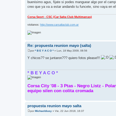
e
buenisimo agus, fijate si podes manguear algo por el campin
n
creo que ya va a estar andando tu funcete, sino vaya en e
s
a
j
e
Corsa Sport - CSC (Car Salta Club Multimarcas)
visitanos:
http://www.carsaltaclub.com.ar
Re: propuesta reunion mayo (salta)
por
* B E Y A C O *
»
Lun, 18 May 2009, 08:56
M
e
Y chicos?? se juntaron??? quiero fotos please!!!
n
s
a
j
e
* B E Y A C O *
Corsa City '08 - 3 Ptas - Negro Listz - Pola
equipo silen con colita cromada
propuesta reunion mayo salta
por
Michaeldiusy
»
Vie, 22 Jun 2018, 16:37
M