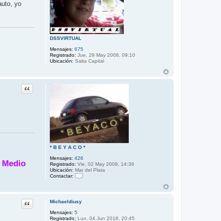
auto, yo
DSSVIRTUAL
Mensajes:
675
Registrado:
Jue, 29 May 2008, 09:10
Ubicación:
Salta Capital
Citar
* B E Y A C O *
Mensajes:
426
- Medio
Registrado:
Vie, 02 May 2008, 14:36
Ubicación:
Mar del Plata
Contactar:
C
o
n
t
Citar
Michaeldiusy
a
c
Mensajes:
5
t
Registrado:
Lun, 04 Jun 2018, 20:45