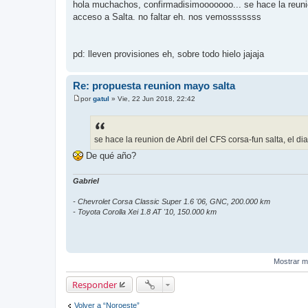
e
hola muchachos, confirmadisimooooooo... se hace la reunion 
n
acceso a Salta. no faltar eh. nos vemosssssss
s
a
j
e
pd: lleven provisiones eh, sobre todo hielo jajaja
Re: propuesta reunion mayo salta
por
gatul
»
Vie, 22 Jun 2018, 22:42
M
e
n
s
a
se hace la reunion de Abril del CFS corsa-fun salta, el di
j
De qué año?
e
Gabriel
- Chevrolet Corsa Classic Super 1.6 '06, GNC, 200.000 km
- Toyota Corolla Xei 1.8 AT '10, 150.000 km
Mostrar m
Responder
Volver a “Noroeste”