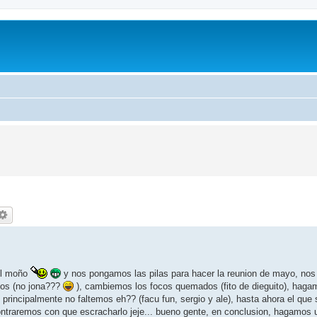
el moño
y nos pongamos las pilas para hacer la reunion de mayo, nos
dos (no jona???
), cambiemos los focos quemados (fito de dieguito), haga
 principalmente no faltemos eh?? (facu fun, sergio y ale), hasta ahora el que 
contraremos con que escracharlo jeje... bueno gente, en conclusion, hagamos