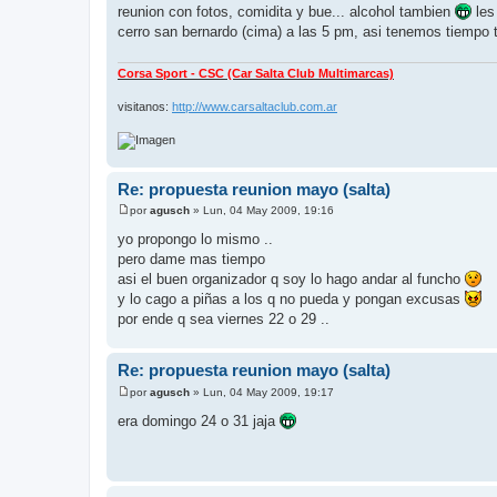
reunion con fotos, comidita y bue... alcohol tambien
les
cerro san bernardo (cima) a las 5 pm, asi tenemos tiempo
Corsa Sport - CSC (Car Salta Club Multimarcas)
visitanos:
http://www.carsaltaclub.com.ar
Re: propuesta reunion mayo (salta)
por
agusch
»
Lun, 04 May 2009, 19:16
M
e
yo propongo lo mismo ..
n
pero dame mas tiempo
s
a
asi el buen organizador q soy lo hago andar al funcho
j
y lo cago a piñas a los q no pueda y pongan excusas
e
por ende q sea viernes 22 o 29 ..
Re: propuesta reunion mayo (salta)
por
agusch
»
Lun, 04 May 2009, 19:17
M
e
era domingo 24 o 31 jaja
n
s
a
j
e