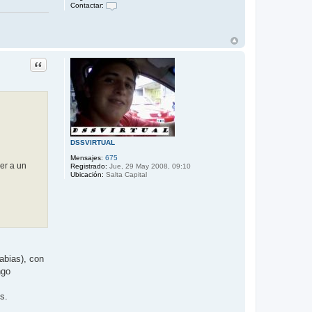
Contactar:
C
o
n
t
a
c
Citar
t
a
r
j
o
n
a
t
a
n
DSSVIRTUAL
_
i
Mensajes:
675
v
er a un
Registrado:
Jue, 29 May 2008, 09:10
a
Ubicación:
Salta Capital
n
abias), con
ngo
s.