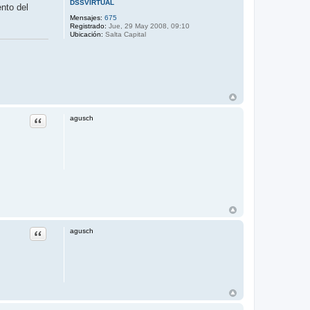
DSSVIRTUAL
nto del
Mensajes:
675
Registrado:
Jue, 29 May 2008, 09:10
Ubicación:
Salta Capital
Citar
agusch
Citar
agusch