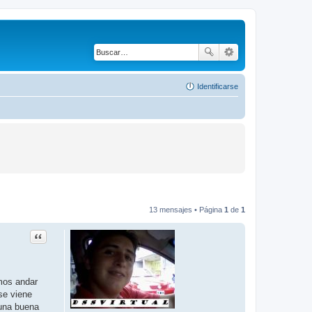
Identificarse
13 mensajes • Página
1
de
1
Citar
mos andar
se viene
 una buena