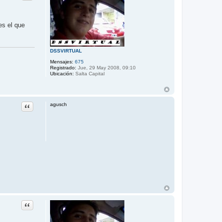
c
t
a
r
es el que
j
o
n
a
DSSVIRTUAL
t
a
Mensajes:
675
n
Registrado:
Jue, 29 May 2008, 09:10
_
Ubicación:
Salta Capital
i
v
a
n
Citar
agusch
Citar