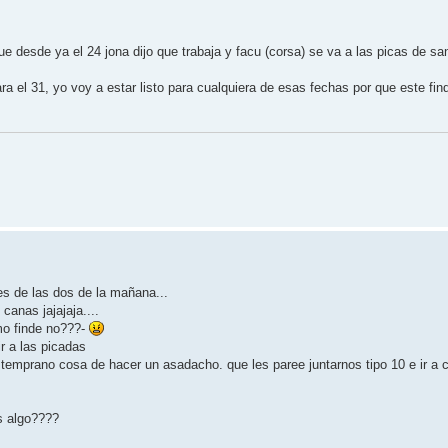
ue desde ya el 24 jona dijo que trabaja y facu (corsa) se va a las picas de sa
ra el 31, yo voy a estar listo para cualquiera de esas fechas por que este find
es de las dos de la mañana...
canas jajajaja....
imo finde no???-
ir a las picadas
 temprano cosa de hacer un asadacho. que les paree juntarnos tipo 10 e ir a 
s algo????