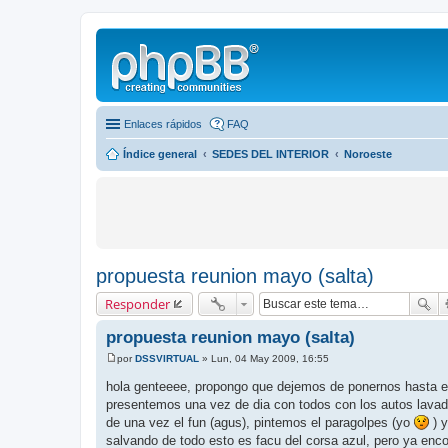
Enlaces rápidos
FAQ
Índice general
SEDES DEL INTERIOR
Noroeste
propuesta reunion mayo (salta)
Responder
propuesta reunion mayo (salta)
por
DSSVIRTUAL
»
Lun, 04 May 2009, 16:55
M
e
hola genteeee, propongo que dejemos de ponernos hasta 
n
presentemos una vez de dia con todos con los autos lava
s
a
de una vez el fun (agus), pintemos el paragolpes (yo
) y
j
salvando de todo esto es facu del corsa azul, pero ya en
e