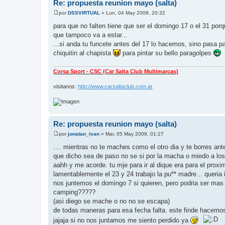
Re: propuesta reunion mayo (salta)
por
DSSVIRTUAL
»
Lun, 04 May 2009, 20:32
M
e
para que no falten tiene que ser el domingo 17 o el 31 porq
n
que tampoco va a estar...
s
a
...si anda tu funcete antes del 17 lo hacemos, sino pasa pa
j
chiquitin al chapista
para pintar su bello paragolpes
e
Corsa Sport - CSC (Car Salta Club Multimarcas)
visitanos:
http://www.carsaltaclub.com.ar
Re: propuesta reunion mayo (salta)
por
jonatan_ivan
»
Mar, 05 May 2009, 01:27
M
e
.... mientras no te maches como el otro dia y te borres ant
n
que dicho sea de paso no se si por la macha o miedo a los 
s
a
aahh y me acorde. tu mje para ir al dique era para el prox
j
lamentablemente el 23 y 24 trabajo la pu** madre... queria 
e
nos juntemos el domingo 7 si quieren, pero podria ser mas
camping?????
(asi diego se mache o no no se escapa)
de todas maneras para esa fecha falta. este finde hacemo
jajaja si no nos juntamos me siento perdido ya