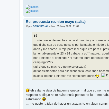
Re: propuesta reunion mayo (salta)
por
DSSVIRTUAL
»
Mar, 05 May 2009, 11:09
M
e
n
s
a
.... mientras no te maches como el otro dia y te borres an
j
que dicho sea de paso no se si por la macha o miedo a los
e
aahh y me acorde. tu mje para ir al dique era para el pr
lamentablemente el 23 y 24 trabajo la pu** madre... queria
nos juntemos el domingo 7 si quieren, pero podria ser m
camping?????
(asi diego se mache o no no se escapa)
de todas maneras para esa fecha falta. este finde hace
jajaja si no nos juntamos me siento perdido ya
eh salame deja de hacerme quedar mal que yo no me macho
respecto al dique no te avise nada porque no fui... me habi
estudiando
...
... me gusto la idea de hacer un asadacho en algun campi