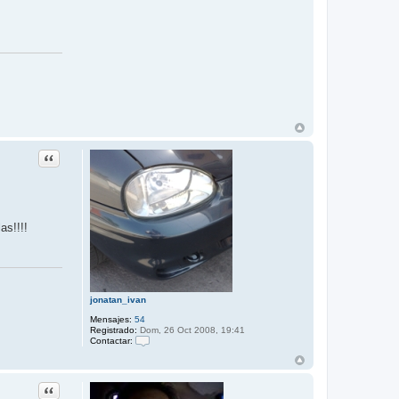
Citar
as!!!!
jonatan_ivan
Mensajes:
54
Registrado:
Dom, 26 Oct 2008, 19:41
Contactar:
C
o
n
t
Citar
a