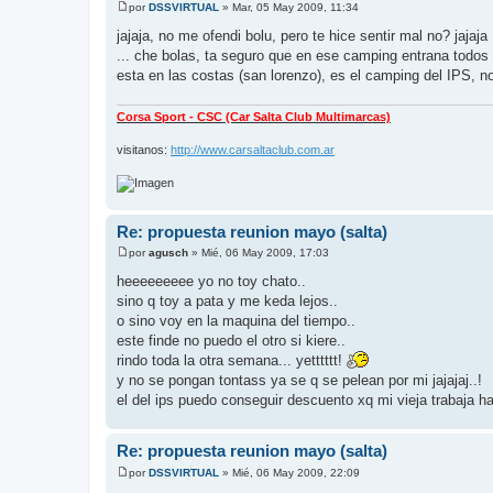
por
DSSVIRTUAL
»
Mar, 05 May 2009, 11:34
M
e
jajaja, no me ofendi bolu, pero te hice sentir mal no? jajaja
n
... che bolas, ta seguro que en ese camping entrana todo
s
a
esta en las costas (san lorenzo), es el camping del IPS, 
j
e
Corsa Sport - CSC (Car Salta Club Multimarcas)
visitanos:
http://www.carsaltaclub.com.ar
Re: propuesta reunion mayo (salta)
por
agusch
»
Mié, 06 May 2009, 17:03
M
e
heeeeeeeee yo no toy chato..
n
sino q toy a pata y me keda lejos..
s
a
o sino voy en la maquina del tiempo..
j
este finde no puedo el otro si kiere..
e
rindo toda la otra semana... yetttttt!
y no se pongan tontass ya se q se pelean por mi jajajaj..!
el del ips puedo conseguir descuento xq mi vieja trabaja ha
Re: propuesta reunion mayo (salta)
por
DSSVIRTUAL
»
Mié, 06 May 2009, 22:09
M