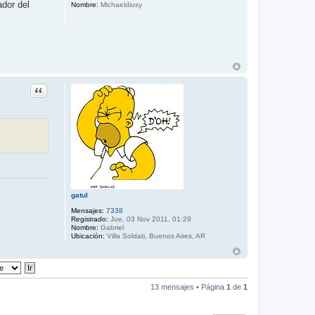
ador del
a
Nombre:
Michaeldiusy
r
*
B
E
Y
A
C
O
*
Citar
gatul
Mensajes:
7338
Registrado:
Jue, 03 Nov 2011, 01:29
Nombre:
Gabriel
Ubicación:
Villa Soldati, Buenos Aires, AR
13 mensajes • Página
1
de
1